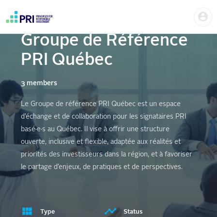
Skip
Us
to
PRI led
me
main
User
content
Groupe de Référence
account
menu
PRI Québec
3 members
Le Groupe de référence PRI Québec est un espace
d’échange et de collaboration pour les signataires PRI
basé·e·s au Québec. Il vise à offrir une structure
ouverte, inclusive et flexible, adaptée aux réalités et
priorités des investisseurs dans la région, et à favoriser
le partage d’enjeux, de pratiques et de perspectives.
Type
Status