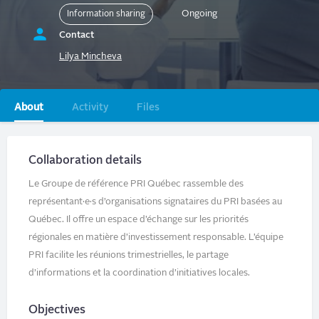
Ongoing
Information sharing
Contact
Lilya Mincheva
Primary
About
Activity
Files
tabs
Collaboration details
Le Groupe de référence PRI Québec rassemble des
représentant·e·s d’organisations signataires du PRI basées au
Québec. Il offre un espace d’échange sur les priorités
régionales en matière d’investissement responsable. L’équipe
PRI facilite les réunions trimestrielles, le partage
d’informations et la coordination d’initiatives locales.
Objectives